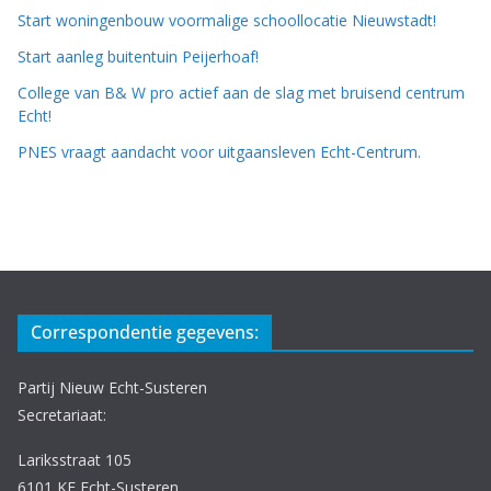
Start woningenbouw voormalige schoollocatie Nieuwstadt!
Start aanleg buitentuin Peijerhoaf!
College van B& W pro actief aan de slag met bruisend centrum
Echt!
PNES vraagt aandacht voor uitgaansleven Echt-Centrum.
Correspondentie gegevens:
Partij Nieuw Echt-Susteren
Secretariaat:
Lariksstraat 105
6101 KE Echt-Susteren