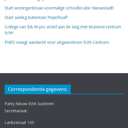
Start woningenbouw voormalige schoollocatie Nieuwstadt!
Start aanleg buitentuin Peijerhoaf!
College van B& W pro actief aan de slag met bruisend centrum
Echt!
PNES vraagt aandacht voor uitgaansleven Echt-Centrum.
Correspondentie gegevens:
Partij Nieuw Echt-Susteren
Secretariaat:
Lariksstraat 105