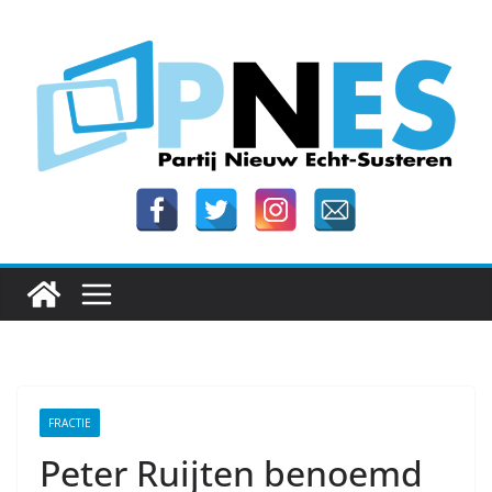
Ga
naar
de
inhoud
FRACTIE
Peter Ruijten benoemd