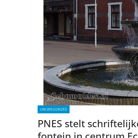
UNCATEGORIZED
PNES stelt schrifteli
fontein in centrum Ec