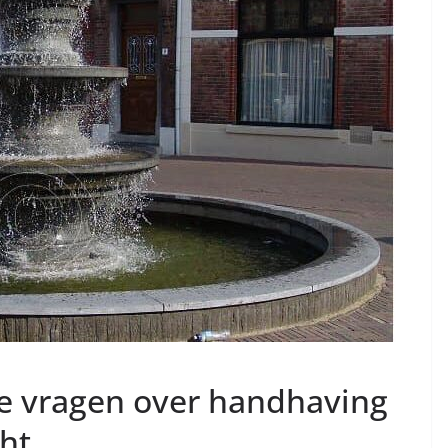
jke vragen over handhaving
ht