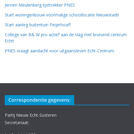
Jeroen Meulenberg lijsttrekker PNES
Start woningenbouw voormalige schoollocatie Nieuwstadt!
Start aanleg buitentuin Peijerhoaf!
College van B& W pro actief aan de slag met bruisend centrum
Echt!
PNES vraagt aandacht voor uitgaansleven Echt-Centrum.
Correspondentie gegevens:
Partij Nieuw Echt-Susteren
Secretariaat: