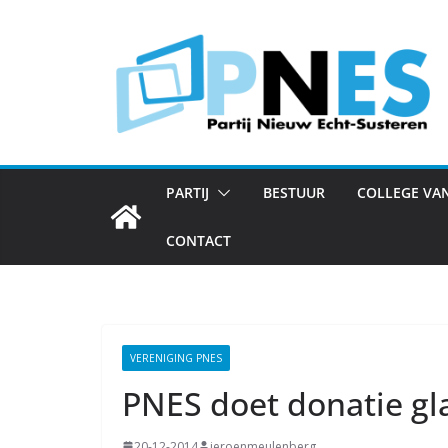
Ga
naar
de
inhoud
PARTIJ
BESTUUR
COLLEGE VA
CONTACT
VERENIGING PNES
PNES doet donatie gl
20-12-2014
jeroenmeulenberg