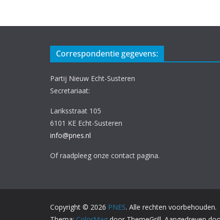
Correspondentie gegevens:
Partij Nieuw Echt-Susteren
Secretariaat:
Lariksstraat 105
6101 KE Echt-Susteren
info@pnes.nl
Of raadpleeg onze contact pagina.
Copyright © 2026
PNES
. Alle rechten voorbehouden.
Thema:
ColorMag
door ThemeGrill. Aangedreven do