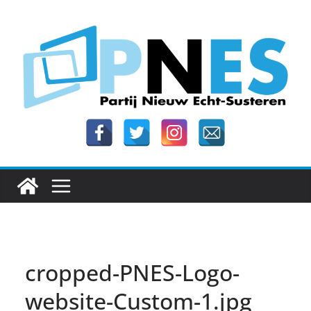
Ga
naar
de
inhoud
cropped-PNES-Logo-
website-Custom-1.jpg