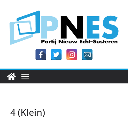
Ga
naar
de
inhoud
4 (Klein)